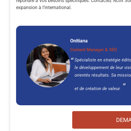
répondre à vos besoins spécifiques. Contactez Activ Solu
expansion à l’international.
Onitiana
Content Manager & SEO
Spécialiste en stratégie édit
le développement de leur visi
orientés résultats. Sa missio
et de création de valeur.
DEMA