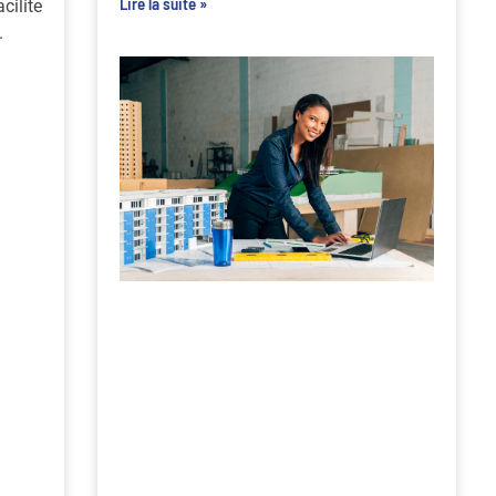
Lire la suite »
cilite
.