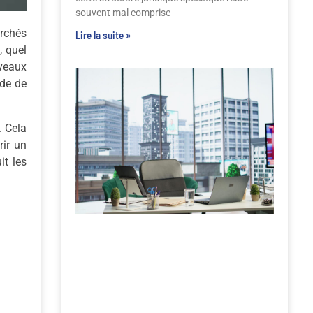
souvent mal comprise
rchés
Lire la suite »
, quel
uveaux
ide de
. Cela
rir un
it les