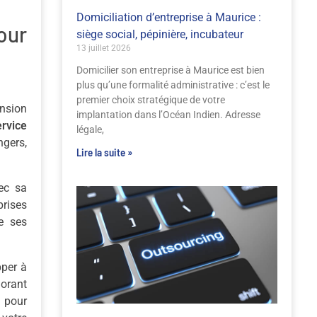
Domiciliation d’entreprise à Maurice :
our
siège social, pépinière, incubateur
13 juillet 2026
Domicilier son entreprise à Maurice est bien
plus qu’une formalité administrative : c’est le
premier choix stratégique de votre
ansion
implantation dans l’Océan Indien. Adresse
ervice
légale,
ngers,
Lire la suite »
vec sa
prises
e ses
pper à
iorant
e pour