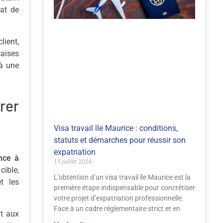
mat de
lient,
çaises
 à une
rer
Visa travail île Maurice : conditions,
statuts et démarches pour réussir son
expatriation
nce à
15 juillet 2026
cible,
L’obtention d’un visa travail île Maurice est la
t les
première étape indispensable pour concrétiser
votre projet d’expatriation professionnelle.
Face à un cadre réglementaire strict et en
nt aux