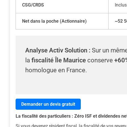
CSG/CRDS
Inclus
Net dans la poche (Actionnaire)
~52 5
Analyse Activ Solution :
Sur un même c
la
fiscalité Île Maurice
conserve
+60%
homologue en France.
Demander un devis gratuit
La fiscalité des particuliers : Zéro ISF et dividendes ne
Si vous devenez résident fiscal, la fiscalité de vos re