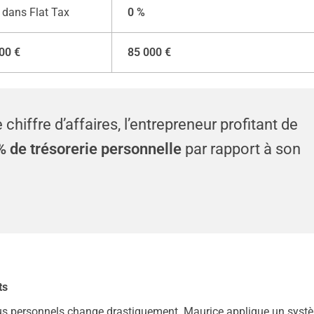
 dans Flat Tax
0 %
00 €
85 000 €
hiffre d’affaires, l’entrepreneur profitant de
 de trésorerie personnelle
par rapport à son
ts
venus personnels change drastiquement. Maurice applique un syst