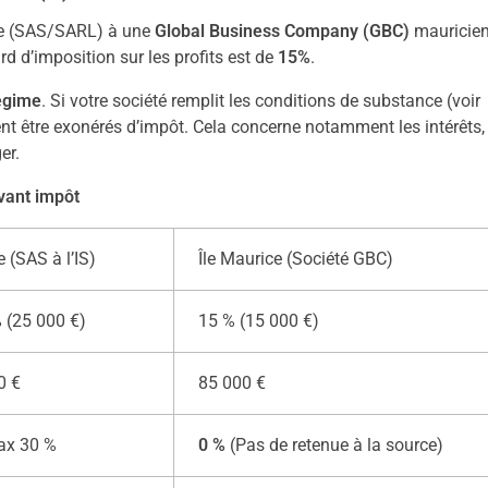
ise (SAS/SARL) à une
Global Business Company (GBC)
mauricie
d d’imposition sur les profits est de
15%
.
egime
. Si votre société remplit les conditions de substance (voir
nt être exonérés d’impôt. Cela concerne notamment les intérêts, 
er.
avant impôt
 (SAS à l’IS)
Île Maurice (Société GBC)
 (25 000 €)
15 % (15 000 €)
0 €
85 000 €
Tax 30 %
0 %
(Pas de retenue à la source)