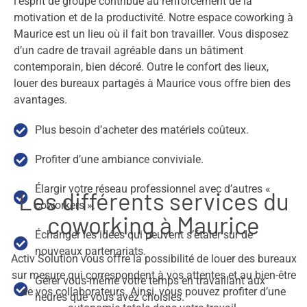
l’esprit de groupe contribue au renforcement de la
motivation et de la productivité. Notre espace coworking à
Maurice est un lieu où il fait bon travailler. Vous disposez
d’un cadre de travail agréable dans un bâtiment
contemporain, bien décoré. Outre le confort des lieux,
louer des bureaux partagés à Maurice vous offre bien des
avantages.
Plus besoin d’acheter des matériels coûteux.
Profiter d’une ambiance conviviale.
Élargir votre réseau professionnel avec d’autres «
Les différents services du
coworkers ».
coworking à Maurice
Échanger les idées qui peuvent s’étaler sur de
nouveaux partenariats.
Activ Solution vous offre la possibilité de louer des bureaux
sur mesure qui correspondent à vos attentes et au bien-être
Gérer vous-même votre temps en travaillant aux
de vos collaborateurs. Ainsi, vous pouvez profiter d’une
heures que vous avez choisies.