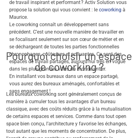
de travail inspirant et performant ? Activ Solution vous
propose la solution qui vous convient : le
coworking
à
Maurice.
Le coworking connaît un développement sans
précédent. C’est une nouvelle manière de travailler en
se focalisant seulement sur son cœur de métier et en
se déchargeant de toutes les parties fonctionnelles
Pourquoi choisir un espace
chronophages, coûteuses et polluantes. Ce sont des
espaces de travail partagés, aujourd’hui très en vogue
de coworking ?
dans les plus grandes villes du monde entier.
En installant vos bureaux dans un espace partagé,
vous aurez des bureaux aménagés, confortables et
sans engagement !
Les bureaux coworking sont généralement conçus de
manière à cumuler tous les avantages d’un bureau
classique, avec des coûts réduits grâce à la mutualisation
de certains espaces et services. Comme dans tout open
space bien conçu, l’architecture y favorise les échanges,
tout autant que les moments de concentration. De plus,