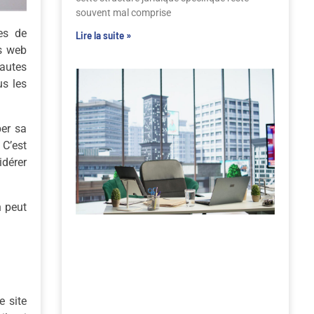
souvent mal comprise
es de
Lire la suite »
es web
nautes
us les
per sa
 C’est
idérer
n peut
e site