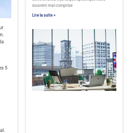
souvent mal comprise
Lire la suite »
ur
n.
la
es 5
al.