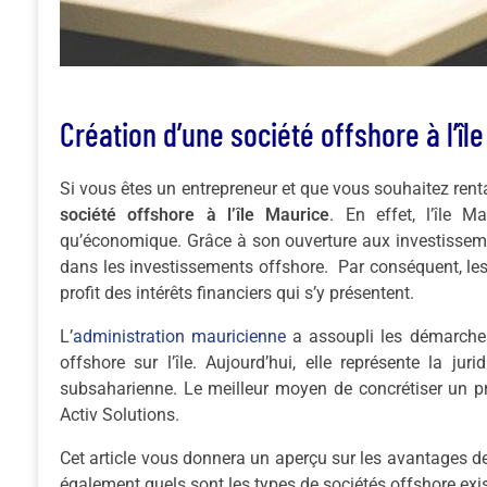
Création d’une société offshore à l’îl
Si vous êtes un entrepreneur et que vous souhaitez rentab
société offshore à l’île Maurice
. En effet, l’île M
qu’économique. Grâce à son ouverture aux investissemen
dans les investissements offshore. Par conséquent, les e
profit des intérêts financiers qui s’y présentent.
L’
administration mauricienne
a assoupli les démarches 
offshore sur l’île. Aujourd’hui, elle représente la jur
subsaharienne. Le meilleur moyen de concrétiser un pr
Activ Solutions.
Cet article vous donnera un aperçu sur les avantages de
également quels sont les types de sociétés offshore exis