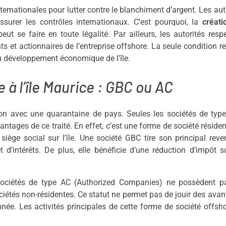
nationales pour lutter contre le blanchiment d’argent. Les aut
ssurer les contrôles internationaux. C’est pourquoi, la
créati
eut se faire en toute légalité. Par ailleurs, les autorités resp
s et actionnaires de l’entreprise offshore. La seule condition r
 au développement économique de l’île.
 à l’île Maurice : GBC ou AC
tion avec une quarantaine de pays. Seules les sociétés de ty
tages de ce traité. En effet, c’est une forme de société résiden
n siège social sur l’île. Une société GBC tire son principal rev
d’intérêts. De plus, elle bénéficie d’une réduction d’impôt s
sociétés de type AC (Authorized Companies) ne possèdent p
sociétés non-résidentes. Ce statut ne permet pas de jouir des ava
ée. Les activités principales de cette forme de société offsh