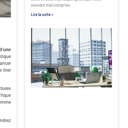
souvent mal comprise
Lire la suite »
 d’une
stique
lancer
 tirer
ctures
frique
 comme
endrez