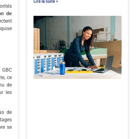
Lire la suite »
orités
on de
ectent
equise
pe GBC
te, ce
enu de
ur les
as de
ntages
ore se