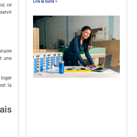
Lire la suite »
ur, ce
servir
nnaire
st une
 loger
est la
ais