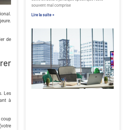
souvent mal comprise
ional.
Lire la suite »
jeure.
ier de
rer
s. Les
rant à
e coup
(votre