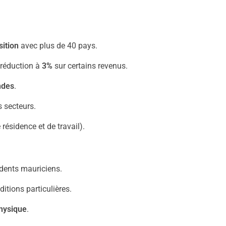
ition
avec plus de 40 pays.
e réduction à
3%
sur certains revenus.
ndes
.
s secteurs.
résidence et de travail).
idents mauriciens.
itions particulières.
hysique
.